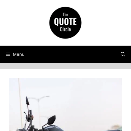
Skip
to
content
Menu