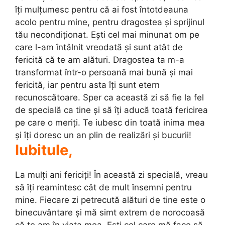
îți mulțumesc pentru că ai fost întotdeauna
acolo pentru mine, pentru dragostea și sprijinul
tău necondiționat. Ești cel mai minunat om pe
care l-am întâlnit vreodată și sunt atât de
fericită că te am alături. Dragostea ta m-a
transformat într-o persoană mai bună și mai
fericită, iar pentru asta îți sunt etern
recunoscătoare. Sper ca această zi să fie la fel
de specială ca tine și să îți aducă toată fericirea
pe care o meriți. Te iubesc din toată inima mea
și îți doresc un an plin de realizări și bucurii!
Iubitule,
La mulți ani fericiți! În această zi specială, vreau
să îți reamintesc cât de mult însemni pentru
mine. Fiecare zi petrecută alături de tine este o
binecuvântare și mă simt extrem de norocoasă
că te am în viața mea. Ești cel care mă face să