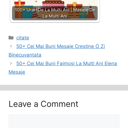
100+ Urari De La Multi Ani | Mesaje De
La Multi Ani
Categories
citate
50+ Cei Mai Buni Mesaje Crestine O Zi
Binecuvantata
50+ Cei Mai Buni Faimoși La Multi Ani Elena
Mesaje
Leave a Comment
Comment