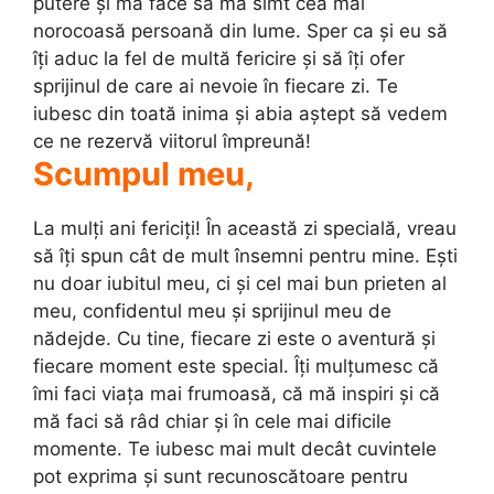
putere și mă face să mă simt cea mai
norocoasă persoană din lume. Sper ca și eu să
îți aduc la fel de multă fericire și să îți ofer
sprijinul de care ai nevoie în fiecare zi. Te
iubesc din toată inima și abia aștept să vedem
ce ne rezervă viitorul împreună!
Scumpul meu,
La mulți ani fericiți! În această zi specială, vreau
să îți spun cât de mult însemni pentru mine. Ești
nu doar iubitul meu, ci și cel mai bun prieten al
meu, confidentul meu și sprijinul meu de
nădejde. Cu tine, fiecare zi este o aventură și
fiecare moment este special. Îți mulțumesc că
îmi faci viața mai frumoasă, că mă inspiri și că
mă faci să râd chiar și în cele mai dificile
momente. Te iubesc mai mult decât cuvintele
pot exprima și sunt recunoscătoare pentru