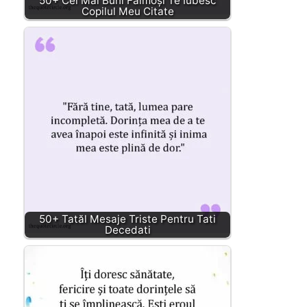
50+ Cei Mai Buni Faimoși Te Iubesc
Copilul Meu Citate
50+ Tatăl Mesaje Triste Pentru Tati
Decedati