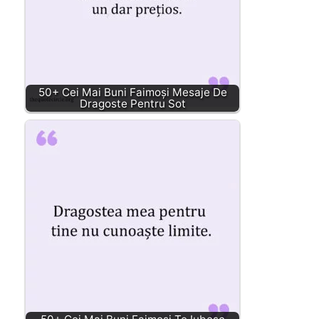
50+ Cei Mai Buni Faimoși Mesaje De
Dragoste Pentru Sot