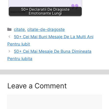
50+ Declaratii De Dragoste
Emotionante Lungi
Categories
citate
,
citate-de-dragoste
50+ Cei Mai Buni Mesaje De La Multi Ani
Pentru Iubit
50+ Cei Mai Mesaje De Buna Dimineata
Pentru Iubita
Leave a Comment
Comment