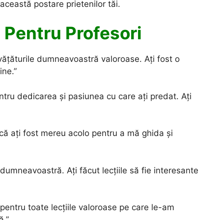
această postare prietenilor tăi.
 Pentru Profesori
nvățăturile dumneavoastră valoroase. Ați fost o
ine.”
ru dedicarea și pasiunea cu care ați predat. Ați
 că ați fost mereu acolo pentru a mă ghida și
umneavoastră. Ați făcut lecțiile să fie interesante
entru toate lecțiile valoroase pe care le-am
ă.”