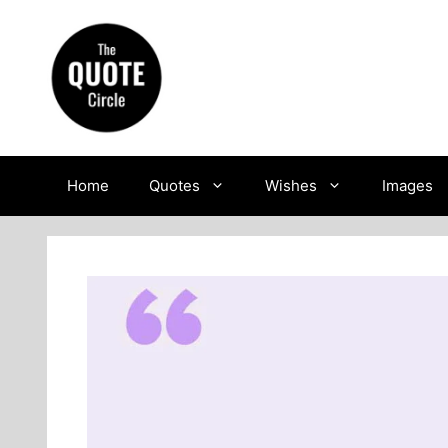
Skip
to
content
Home
Quotes
Wishes
Images