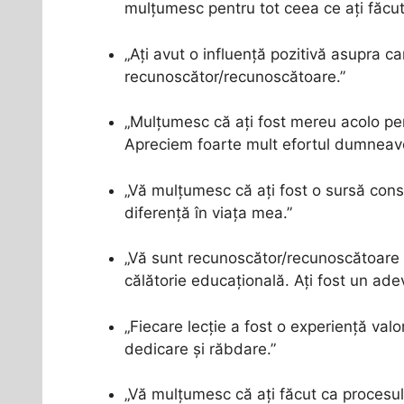
mulțumesc pentru tot ceea ce ați făcut
„Ați avut o influență pozitivă asupra 
recunoscător/recunoscătoare.”
„Mulțumesc că ați fost mereu acolo pen
Apreciem foarte mult efortul dumneav
„Vă mulțumesc că ați fost o sursă const
diferență în viața mea.”
„Vă sunt recunoscător/recunoscătoare p
călătorie educațională. Ați fost un ade
„Fiecare lecție a fost o experiență v
dedicare și răbdare.”
„Vă mulțumesc că ați făcut ca procesul 