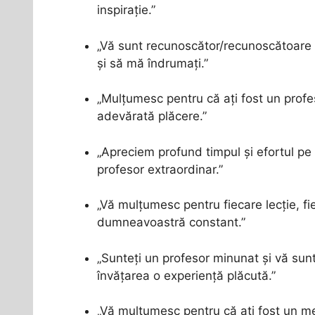
inspirație.”
„Vă sunt recunoscător/recunoscătoare p
și să mă îndrumați.”
„Mulțumesc pentru că ați fost un profes
adevărată plăcere.”
„Apreciem profund timpul și efortul pe
profesor extraordinar.”
„Vă mulțumesc pentru fiecare lecție, fie
dumneavoastră constant.”
„Sunteți un profesor minunat și vă sun
învățarea o experiență plăcută.”
„Vă mulțumesc pentru că ați fost un me