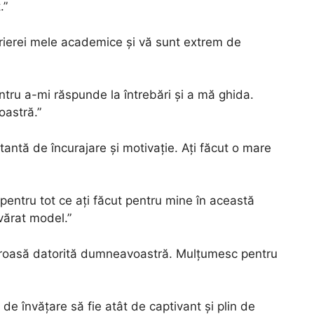
.”
carierei mele academice și vă sunt extrem de
tru a-mi răspunde la întrebări și a mă ghida.
oastră.”
antă de încurajare și motivație. Ați făcut o mare
entru tot ce ați făcut pentru mine în această
vărat model.”
aloroasă datorită dumneavoastră. Mulțumesc pentru
de învățare să fie atât de captivant și plin de