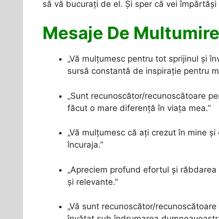
să vă bucurați de el. Și sper că vei împărtăși 
Mesaje De Multumire
„Vă mulțumesc pentru tot sprijinul și î
sursă constantă de inspirație pentru m
„Sunt recunoscător/recunoscătoare pent
făcut o mare diferență în viața mea.”
„Vă mulțumesc că ați crezut în mine și
încuraja.”
„Apreciem profund efortul și răbdarea d
și relevante.”
„Vă sunt recunoscător/recunoscătoare p
învățat sub îndrumarea dumneavoastr