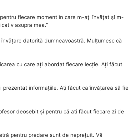
pentru fiecare moment în care m-ați învățat și m-
ficativ asupra mea.”
de învățare datorită dumneavoastră. Mulțumesc că
area cu care ați abordat fiecare lecție. Ați făcut
 prezentat informațiile. Ați făcut ca învățarea să fie
fesor deosebit și pentru că ați făcut fiecare zi de
tră pentru predare sunt de neprețuit. Vă