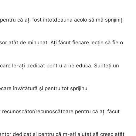
entru că ați fost întotdeauna acolo să mă sprijiniți
or atât de minunat. Ați făcut fiecare lecție să fie o
 care le-ați dedicat pentru a ne educa. Sunteți un
care învățătură și pentru tot sprijinul
t recunoscător/recunoscătoare pentru că ați făcut
ntor dedicat și pentru că m-ați ajutat să cresc atât