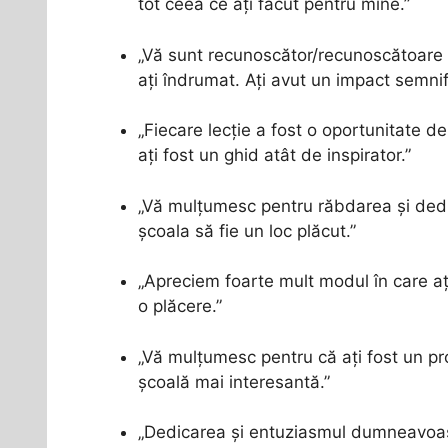
tot ceea ce ați făcut pentru mine.”
„Vă sunt recunoscător/recunoscătoare 
ați îndrumat. Ați avut un impact semni
„Fiecare lecție a fost o oportunitate 
ați fost un ghid atât de inspirator.”
„Vă mulțumesc pentru răbdarea și dedic
școala să fie un loc plăcut.”
„Apreciem foarte mult modul în care ați
o plăcere.”
„Vă mulțumesc pentru că ați fost un pro
școală mai interesantă.”
„Dedicarea și entuziasmul dumneavoas