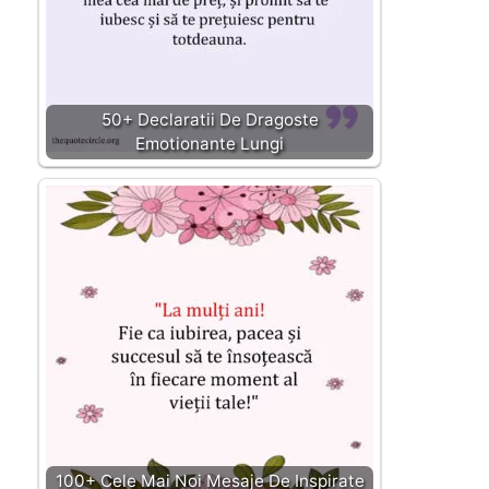
50+ Declaratii De Dragoste
Emotionante Lungi
100+ Cele Mai Noi Mesaje De Inspirate