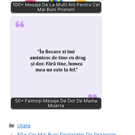
100+ Mesaje De La Multi Ani Pentru Cel
Mai Buni Prieteni
50+ Faimoși Mesaje De Dor De Mama
Moarta
Categories
citate
50+ Cei Mai Buni Declaratie De Dragoste