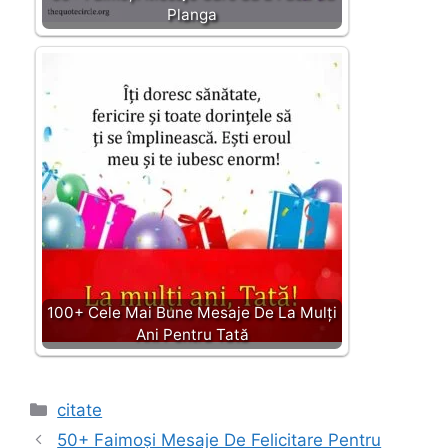
Planga
100+ Cele Mai Bune Mesaje De La Mulți
Ani Pentru Tată
Categories
citate
50+ Faimoși Mesaje De Felicitare Pentru