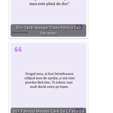
50+ Tatăl Mesaje Triste Pentru Tati
Decedati
50+ Faimoși Mesaje Care Sa L Faca Sa