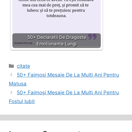
50+ Declaratii De Dragoste
Emotionante Lungi
Categories
citate
50+ Faimoși Mesaje De La Multi Ani Pentru
Matusa
50+ Faimoși Mesaje De La Multi Ani Pentru
Fostul Iubit